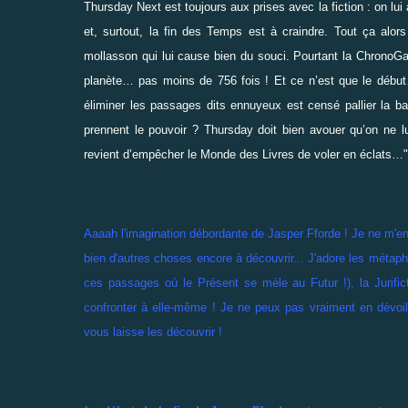
Thursday Next est toujours aux prises avec la fiction : on lu
et, surtout, la fin des Temps est à craindre. Tout ça alors
mollasson qui lui cause bien du souci. Pourtant la ChronoGar
planète… pas moins de 756 fois ! Et ce n’est que le début… 
éliminer les passages dits ennuyeux est censé pallier la ba
prennent le pouvoir ? Thursday doit bien avouer qu’on ne lui
revient d’empêcher le Monde des Livres de voler en éclats…"
Aaaah l'imagination débordante de Jasper Fforde ! Je ne m'en 
bien d'autres choses encore à découvrir... J'adore les métaph
ces passages où le Présent se mèle au Futur !), la Jurifict
confronter à elle-même ! Je ne peux pas vraiment en dévoile
vous laisse les découvrir !