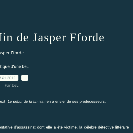
fin de Jasper Fforde
Jasper Fforde
itique d'une beL
8.01.2012
…
Par beL
Next,
Le début de la fin
n'a rien à envier de ses prédécesseurs.
tative d’assassinat dont elle a été victime, la célèbre détective littéraire