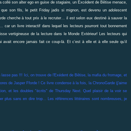
i a collé son alter ego en guise de stagiaire, un Excédent de Bêtise menace,
 que son fils, le petit Friday jadis si mignon, est devenu un adolescent
de cherche à tout prix à le recruter… il est selon eux destiné à sauver la
car un livre interactif dans lequel les lecteurs pourront tout bonnement
isse vertigineuse de la lecture dans le Monde Extérieur! Les lecteurs qui
 avait encore jamais fait ce coup-là. Et c’est à elle et à elle seule qu’il
lasse pas !!! Ici, on trouve de l'Exédent de Bêtise, la mafia du fromage, et
ores de Jasper Fforde ! Ce livre condense à la fois, la ChronoGarde (j'aime
ion, et les doubles "écrits" de Thursday Next. Quel plaisir de la voir se
r plus sans en dire trop... Les références littéraires sont nombreuses, je