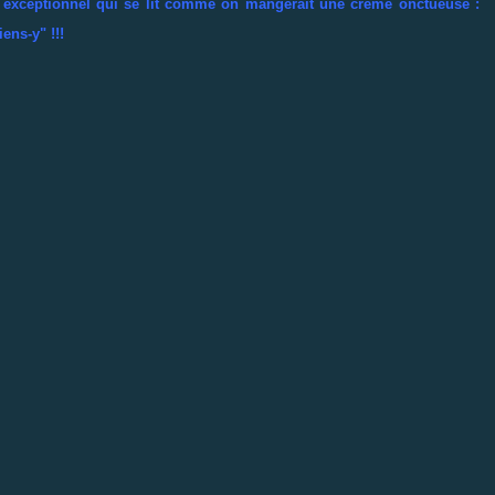
 exceptionnel qui se lit comme on mangerait une crème onctueuse :
ens-y" !!!