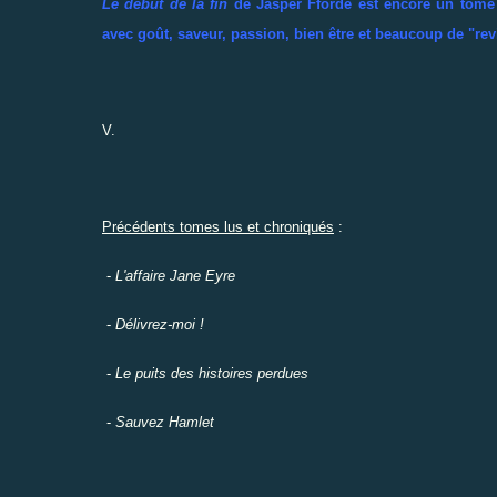
Le début de la fin
de Jasper Fforde est encore un tome
avec goût, saveur, passion, bien être et beaucoup de "revi
V.
Précédents tomes lus et chroniqués
:
-
L'affaire Jane Eyre
-
Délivrez-moi !
-
Le puits des histoires perdues
-
Sauvez Hamlet